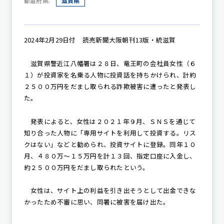
都道府県:
滋賀県
防犯パトロール
2024年2月29日付 読売新聞大阪朝刊13版・統滋賀
滋賀県警近江八幡署は２８日、竜王町の会社員女性（６
１）が投資家を名乗る人物に投資話を持ちかけられ、計約
防犯セミナー
２５００万円をだまし取られる詐欺被害に遭ったと発表し
た。
発表によると、女性は２０２１年９月、ＳＮＳを通じて
防犯対策情報
知り合った人物に「専用サイトを利用して投資する。リス
クはない」などと勧められ、投資サイトに登録。同年１０
月、４８０万～１５万円を計１３回、指定口座に入金し、
防犯協力会について
約２５００万円をだまし取られたという。
女性は、サイト上の利益を引き出そうとして出金できな
かったため不審に思い、同署に被害を届け出た。