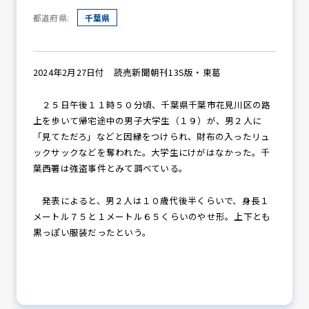
都道府県:
千葉県
防犯パトロール
2024年2月27日付 読売新聞朝刊13S版・東葛
２５日午後１１時５０分頃、千葉県千葉市花見川区の路
防犯セミナー
上を歩いて帰宅途中の男子大学生（１９）が、男２人に
「見てただろ」などと因縁をつけられ、財布の入ったリュ
ックサックなどを奪われた。大学生にけがはなかった。千
葉西署は強盗事件とみて調べている。
防犯対策情報
発表によると、男２人は１０歳代後半くらいで、身長１
メートル７５と１メートル６５くらいのやせ形。上下とも
防犯協力会について
黒っぽい服装だったという。