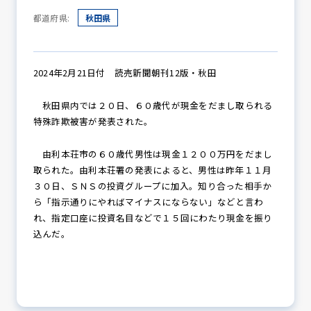
都道府県:
秋田県
防犯パトロール
2024年2月21日付 読売新聞朝刊12版・秋田
秋田県内では２０日、６０歳代が現金をだまし取られる
防犯セミナー
特殊詐欺被害が発表された。
由利本荘市の６０歳代男性は現金１２００万円をだまし
防犯対策情報
取られた。由利本荘署の発表によると、男性は昨年１１月
３０日、ＳＮＳの投資グループに加入。知り合った相手か
ら「指示通りにやればマイナスにならない」などと言わ
れ、指定口座に投資名目などで１５回にわたり現金を振り
防犯協力会について
込んだ。