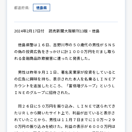
都道府県:
徳島県
防犯パトロール
2024年2月17日付 読売新聞大阪朝刊13版・徳島
徳島県警は１６日、吉野川市の５０歳代の男性がＳＮＳ
防犯セミナー
の偽の投資広告をきっかけに計１０００万円をだまし取ら
れる金融商品詐欺被害に遭ったと発表した。
防犯対策情報
男性は昨年９月１１日、著名実業家が投資をしていると
の広告に興味を持ち、表示された本人を名乗るＬＩＮＥア
カウントを追加したところ、「富倍増グループ」というＬ
ＩＮＥのグループに招待された。
防犯協力会について
同２６日に５０万円を振り込み、ＬＩＮＥで送られてき
たＵＲＬから開いたサイト上で、利益が出ていると表示さ
れていたことから、男性は１１月７日までに１０万～２９
０万円の振り込みを続けた。利益の表示が６０００万円ほ