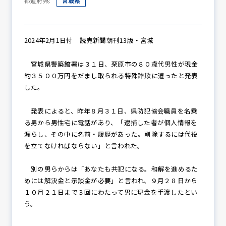
都道府県:
宮城県
防犯パトロール
2024年2月1日付 読売新聞朝刊13版・宮城
宮城県警築館署は３１日、栗原市の８０歳代男性が現金
約３５００万円をだまし取られる特殊詐欺に遭ったと発表
防犯セミナー
した。
発表によると、昨年８月３１日、県防犯協会職員を名乗
る男から男性宅に電話があり、「逮捕した者が個人情報を
防犯対策情報
漏らし、その中に名前・履歴があった。削除するには代役
を立てなければならない」と言われた。
防犯協力会について
別の男らからは「あなたも共犯になる。和解を進めるた
めには解決金と示談金が必要」と言われ、９月２８日から
１０月２１日まで３回にわたって男に現金を手渡したとい
う。