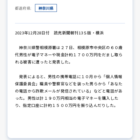
都道府県:
神奈川県
防犯パトロール
2023年12月28日付 読売新聞朝刊13Ｓ版・横浜
神奈川県警相模原署は２７日、相模原市中央区の６０歳
防犯セミナー
代男性が電子マネーや現金計約１７００万円をだまし取ら
れる被害に遭ったと発表した。
防犯対策情報
発表によると、男性の携帯電話に１０月から「個人情報
保護委員会」職員や警察官などを装った男らから「あなた
の電話から詐欺メールが発信されている」などと電話があ
った。男性は計１９０万円相当の電子マネーを購入した
防犯協力会について
り、指定口座に計約１５００万円を振り込んだりした。