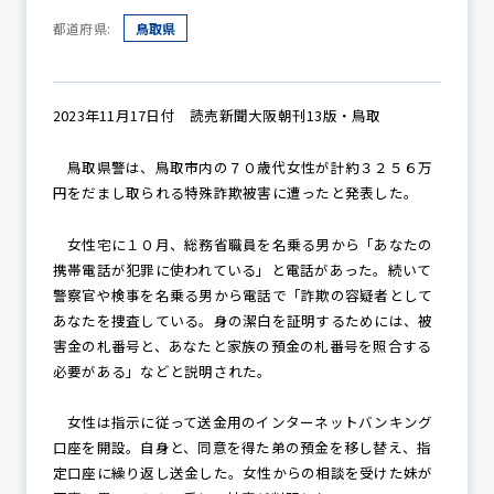
都道府県:
鳥取県
防犯パトロール
2023年11月17日付 読売新聞大阪朝刊13版・鳥取
鳥取県警は、鳥取市内の７０歳代女性が計約３２５６万
防犯セミナー
円をだまし取られる特殊詐欺被害に遭ったと発表した。
女性宅に１０月、総務省職員を名乗る男から「あなたの
防犯対策情報
携帯電話が犯罪に使われている」と電話があった。続いて
警察官や検事を名乗る男から電話で「詐欺の容疑者として
あなたを捜査している。身の潔白を証明するためには、被
害金の札番号と、あなたと家族の預金の札番号を照合する
防犯協力会について
必要がある」などと説明された。
女性は指示に従って送金用のインターネットバンキング
口座を開設。自身と、同意を得た弟の預金を移し替え、指
定口座に繰り返し送金した。女性からの相談を受けた妹が