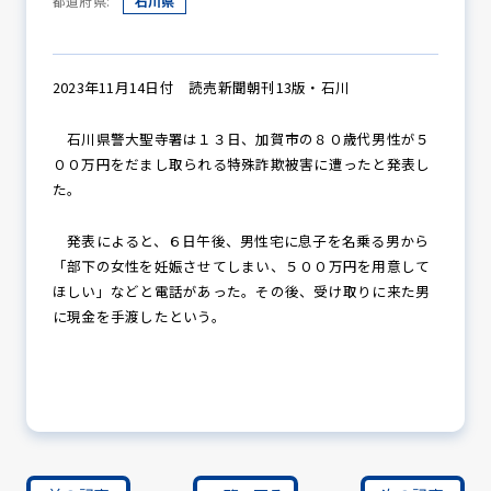
都道府県:
石川県
防犯パトロール
2023年11月14日付 読売新聞朝刊13版・石川
石川県警大聖寺署は１３日、加賀市の８０歳代男性が５
００万円をだまし取られる特殊詐欺被害に遭ったと発表し
防犯セミナー
た。
発表によると、６日午後、男性宅に息子を名乗る男から
「部下の女性を妊娠させてしまい、５００万円を用意して
防犯対策情報
ほしい」などと電話があった。その後、受け取りに来た男
に現金を手渡したという。
防犯協力会について