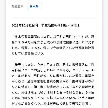
都道府県:
栃木県
防犯パトロール
2023年10月31日付 読売新聞朝刊13版・栃木１
栃木県警真岡署は３０日、益子町の男性（７１）が、現
防犯セミナー
金５９６４万円をだまし取られる詐欺被害に遭ったと発表
した。県警によると、県内で今年確認された特殊詐欺被害
としては最高額という。
防犯対策情報
発表によると、今年３月３１日、男性の携帯電話に「利
用料金についてお話ししたいことがある」というショート
メールがあり、男性がメールに書かれていた番号に電話を
防犯協力会について
かけると、通信事業者を名乗る男らから「携帯電話がウイ
ルスに感染し、第三者に被害が出ている」などと電話があ
った。男性は指示に従い３月３１日～５月２３日、９４回
にわたり計５９６４万円を振り込んだという。相手と電話
がつながらなくなり、男性が署に相談して被害が判明し