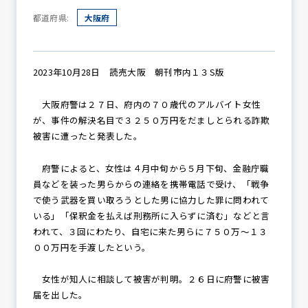
都道府県:
大阪府
防犯パトロール
2023年10月28日 読売大阪 朝刊市内１３S版
大阪府警は２７日、府内の７０歳代のアルバイト女性
防犯セミナー
が、事件の解決名目で３２５０万円をだましとられる詐欺
被害に遭ったと発表した。
防犯対策情報
府警によると、女性は４月中旬から５月下旬、金融庁職
員などを装った男らからの連絡を携帯電話で受け、「戦争
で使う武器を買い取ろうとした男に協力した罪に問われて
いる」「保釈金を払えば刑務所に入らずに済む」などと言
防犯協力会について
われて、３回にわたり、自宅に来た男らに７５０万～１３
００万円を手渡したという。
女性が知人に相談して被害が判明。２６日に府警に被害
届を出した。