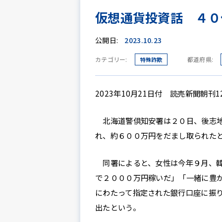
仮想通貨投資話 ４０
公開日:
2023.10.23
カテゴリー:
都道府県:
特殊詐欺
2023年10月21日付 読売新聞朝刊
北海道警倶知安署は２０日、後志地
れ、約６００万円をだまし取られた
同署によると、女性は今年９月、韓
で２０００万円稼いだ」「一緒に豊
にわたって指定された銀行口座に振
出たという。