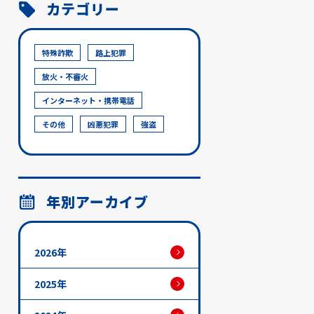
カテゴリー
特殊詐欺
路上犯罪
放火・不審火
インターネット・携帯電話
その他
凶悪犯罪
強盗
年別アーカイブ
2026年
2025年