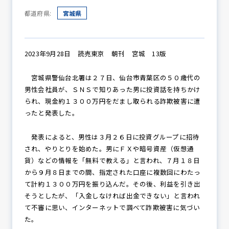
都道府県:
宮城県
防犯パトロール
2023年9月28日 読売東京 朝刊 宮城 13版
宮城県警仙台北署は２７日、仙台市青葉区の５０歳代の
防犯セミナー
男性会社員が、ＳＮＳで知りあった男に投資話を持ちかけ
られ、現金約１３００万円をだまし取られる詐欺被害に遭
ったと発表した。
防犯対策情報
発表によると、男性は３月２６日に投資グループに招待
され、やりとりを始めた。男にＦＸや暗号資産（仮想通
貨）などの情報を「無料で教える」と言われ、７月１８日
防犯協力会について
から９月８日までの間、指定された口座に複数回にわたっ
て計約１３００万円を振り込んだ。その後、利益を引き出
そうとしたが、「入金しなければ出金できない」と言われ
て不審に思い、インターネットで調べて詐欺被害に気づい
た。