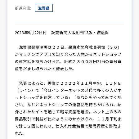
都道府県:
滋賀県
防犯パトロール
2023年9月22日付 読売新聞大阪朝刊13版・統滋賀
滋賀県警草津署は２０日、栗東市の会社員男性（３６）
防犯セミナー
がマッチングアプリで知り合った人物からネットショップ
の運営話を持ちかけられ、計約２３００万円相当の暗号資
産をだまし取られたと発表した。
防犯対策情報
発表によると、男性は２０２２年１１月中旬、ＬＩＮＥ
（ライン）で「今はインターネットの時代で多くの人がネ
ットショップを運営している」「あなたもやってみてくだ
防犯協力会について
さい」などとネットショップの運営話を持ちかけられ、紹
介されたサイトを通じて暗号資産を送金。ネット上のみの
商品取引で利益が出たようにみせかけられ、１２月下旬ま
で計１２回にわたり、仕入れ代金名目で暗号資産を詐取さ
れた。