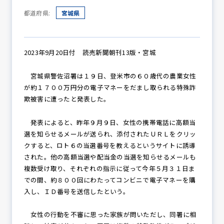
都道府県:
宮城県
防犯パトロール
2023年9月20日付 読売新聞朝刊13版・宮城
宮城県警佐沼署は１９日、登米市の６０歳代の農業女性
防犯セミナー
が約１７００万円分の電子マネーをだまし取られる特殊詐
欺被害に遭ったと発表した。
防犯対策情報
発表によると、昨年９月９日、女性の携帯電話に高額当
選を知らせるメールが送られ、添付されたＵＲＬをクリッ
クすると、ロト６の当選番号を教えるというサイトに誘導
された。他の高額当選や配当金の当選を知らせるメールも
防犯協力会について
複数受け取り、それぞれの指示に従って今年５月３１日ま
での間、約８００回にわたってコンビニで電子マネーを購
入し、ＩＤ番号を送信したという。
女性の行動を不審に思った家族が問いただし、同署に相