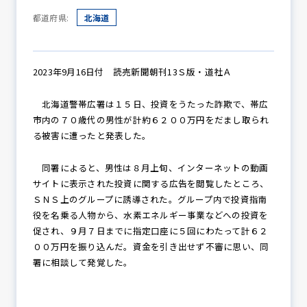
都道府県:
北海道
防犯パトロール
2023年9月16日付 読売新聞朝刊13Ｓ版・道社Ａ
北海道警帯広署は１５日、投資をうたった詐欺で、帯広
防犯セミナー
市内の７０歳代の男性が計約６２００万円をだまし取られ
る被害に遭ったと発表した。
防犯対策情報
同署によると、男性は８月上旬、インターネットの動画
サイトに表示された投資に関する広告を閲覧したところ、
ＳＮＳ上のグループに誘導された。グループ内で投資指南
役を名乗る人物から、水素エネルギー事業などへの投資を
防犯協力会について
促され、９月７日までに指定口座に５回にわたって計６２
００万円を振り込んだ。資金を引き出せず不審に思い、同
署に相談して発覚した。