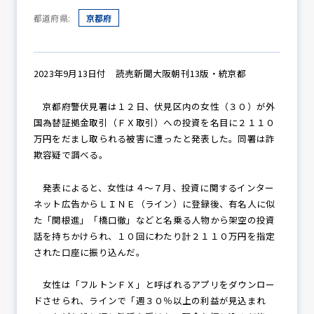
都道府県:
京都府
防犯パトロール
2023年9月13日付 読売新聞大阪朝刊13版・統京都
京都府警伏見署は１２日、伏見区内の女性（３０）が外
防犯セミナー
国為替証拠金取引（ＦＸ取引）への投資を名目に２１１０
万円をだまし取られる被害に遭ったと発表した。同署は詐
欺容疑で調べる。
防犯対策情報
発表によると、女性は４～７月、投資に関するインター
ネット広告からＬＩＮＥ（ライン）に登録後、有名人に似
た「関根進」「橋口徹」などと名乗る人物から架空の投資
防犯協力会について
話を持ちかけられ、１０回にわたり計２１１０万円を指定
された口座に振り込んだ。
女性は「フルトンＦＸ」と呼ばれるアプリをダウンロー
ドさせられ、ラインで「週３０％以上の利益が見込まれ