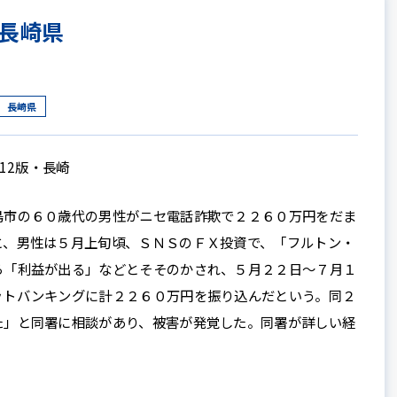
長崎県
長崎県
12版・長崎
市の６０歳代の男性がニセ電話詐欺で２２６０万円をだま
と、男性は５月上旬頃、ＳＮＳのＦＸ投資で、「フルトン・
ら「利益が出る」などとそそのかされ、５月２２日～７月１
ットバンキングに計２２６０万円を振り込んだという。同２
た」と同署に相談があり、被害が発覚した。同署が詳しい経