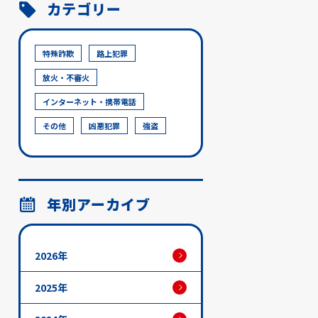
カテゴリー
特殊詐欺
路上犯罪
放火・不審火
インターネット・携帯電話
その他
凶悪犯罪
強盗
年別アーカイブ
2026年
2025年