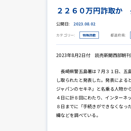
２２６０万円詐取か 
公開日:
2023.08.02
カテゴリー:
都道府県:
特殊詐欺
2023年8月2日付 読売新聞西部朝刊
長崎県警五島署は７月３１日、五島
し取られたと発表した。発表による
ジャパンのセキネ」と名乗る人物か
４日に計８回にわたり、インターネ
８日までに「手続きができなくなっ
緯などを調べている。