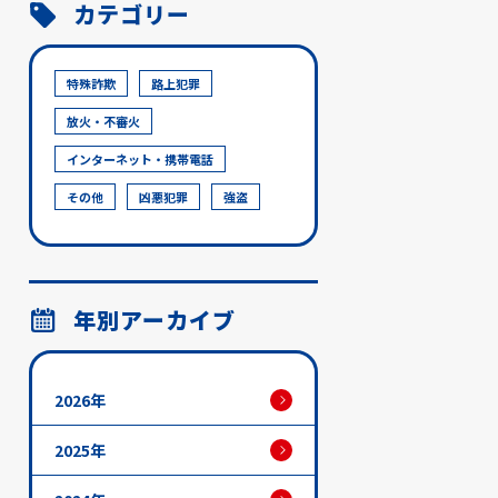
カテゴリー
特殊詐欺
路上犯罪
放火・不審火
インターネット・携帯電話
その他
凶悪犯罪
強盗
年別アーカイブ
2026年
2025年