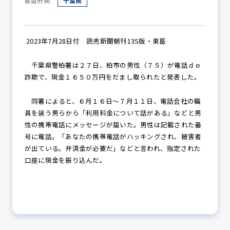
都道府県:
千葉県
防犯パトロール
2023年7月28日付 読売新聞朝刊13S版・東葛
千葉県警柏署は２７日、柏市の男性（７５）が電話ｄｅ
詐欺で、現金１６５０万円をだまし取られたと発表した。
防犯セミナー
同署によると、６月１６日～７月１１日、電話会社の職
員を装う男らから「利用料金について話がある」などと男
性の携帯電話にメッセージが届いた。男性は記載された番
防犯対策情報
号に電話。「あなたの携帯電話がハッキングされ、被害者
が出ている。弁済金が必要だ」などと言われ、指定された
口座に現金を振り込んだ。
防犯協力会について