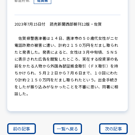
都道府県:
佐賀県
防犯パトロール
2023年7月15日付 読売新聞西部朝刊12版・佐賀
佐賀県警唐津署は１４日、唐津市の５０歳代女性がニセ
電話詐欺の被害に遭い、計約２１５０万円をだまし取られ
防犯セミナー
たと発表した。発表によると、女性は３月中旬頃、ＳＮＳ
に表示された広告を閲覧したところ、実在する投資家の名
前をかたる人物から外国為替証拠金取引（ＦＸ取引）を持
ちかけられ、５月２２日から７月６日まで、１０回にわた
防犯対策情報
り計約２１５０万円をだまし取られたという。出金手続き
をしたが振り込みがなかったことを不審に思い、同署に相
談した。
防犯協力会について
前の記事
一覧へ戻る
次の記事