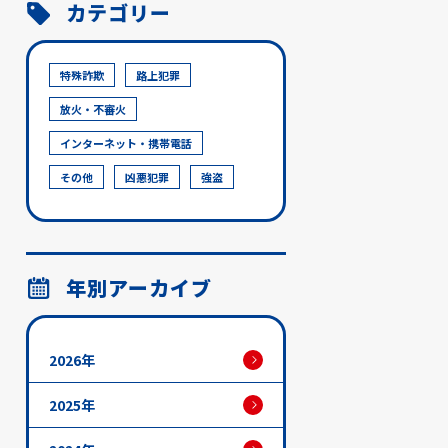
カテゴリー
特殊詐欺
路上犯罪
放火・不審火
インターネット・携帯電話
その他
凶悪犯罪
強盗
年別アーカイブ
2026年
2025年