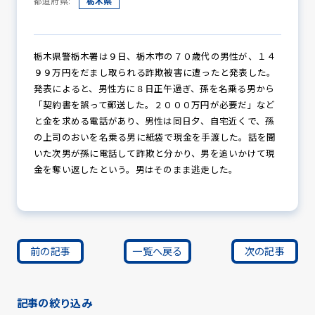
都道府県:
栃木県
防犯パトロール
栃木県警栃木署は９日、栃木市の７０歳代の男性が、１４
９９万円をだまし取られる詐欺被害に遭ったと発表した。
発表によると、男性方に８日正午過ぎ、孫を名乗る男から
「契約書を誤って郵送した。２０００万円が必要だ」など
防犯セミナー
と金を求める電話があり、男性は同日夕、自宅近くで、孫
の上司のおいを名乗る男に紙袋で現金を手渡した。話を聞
いた次男が孫に電話して詐欺と分かり、男を追いかけて現
金を奪い返したという。男はそのまま逃走した。
防犯対策情報
防犯協力会について
前の記事
一覧へ戻る
次の記事
記事の絞り込み