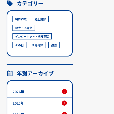
カテゴリー
特殊詐欺
路上犯罪
放火・不審火
インターネット・携帯電話
その他
凶悪犯罪
強盗
年別アーカイブ
2026年
2025年