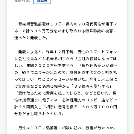
都道府県:
青森県
防犯パトロール
青森県警弘前署は１３日、県内の７０歳代男性が電子マ
ネーで計５０５万円分をだまし取られる特殊詐欺の被害に
遭ったと発表した。
防犯セミナー
発表によると、昨年１２月下旬、男性のスマートフォン
に会社役員などと名乗る相手から「会社の役員になってほ
しい、年間２０００万円を支払う」「振り込みたいが銀行
の手続きでエラーが出たので、機械を直す代金の１割を払
防犯対策情報
ってほしい」などとメッセージが届いた。今年１月上旬に
は資産家などと名乗る相手から「３３億円を贈与する」
「受け取るために費用を払ってもらう」などと届いた。男
防犯協力会について
性は指示通りに電子マネーを津軽地方のコンビニ店などで
計４５回購入して相手に番号を伝え、５０５万７０００円
分をだまし取られたという。
男性は１３日に弘前署に相談に訪れ、被害が分かった。