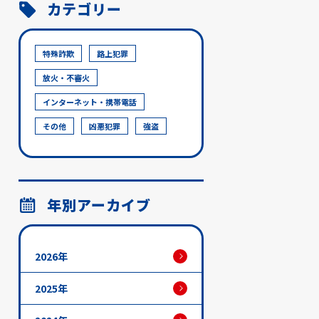
カテゴリー
特殊詐欺
路上犯罪
放火・不審火
インターネット・携帯電話
その他
凶悪犯罪
強盗
年別アーカイブ
2026年
2025年