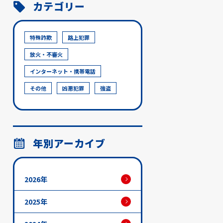
カテゴリー
特殊詐欺
路上犯罪
放火・不審火
インターネット・携帯電話
その他
凶悪犯罪
強盗
年別アーカイブ
2026年
2025年