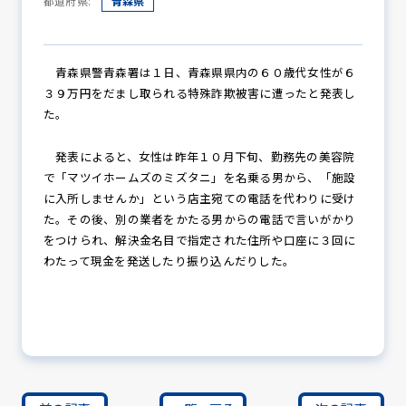
都道府県:
青森県
防犯パトロール
青森県警青森署は１日、青森県県内の６０歳代女性が６
３９万円をだまし取られる特殊詐欺被害に遭ったと発表し
た。
防犯セミナー
発表によると、女性は昨年１０月下旬、勤務先の美容院
で「マツイホームズのミズタニ」を名乗る男から、「施設
に入所しませんか」という店主宛ての電話を代わりに受け
た。その後、別の業者をかたる男からの電話で言いがかり
防犯対策情報
をつけられ、解決金名目で指定された住所や口座に３回に
わたって現金を発送したり振り込んだりした。
防犯協力会について