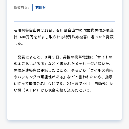
都道府県:
石川県
防犯パトロール
石川県警白山署は18日、石川県白山市の70歳代男性が現金
計3480万円をだまし取られる特殊詐欺被害に遭ったと発表
した。
防犯セミナー
発表によると、８月３日、男性の携帯電話に「サイトの
料金未払いがある」などと書かれたメッセージが届いた。
男性が連絡先に電話したところ、男らから「ウイルス感染
防犯対策情報
やハッキングの可能性がある」などと言われたため、指示
に従って補償金名目などで９月24日まで44回、自動預け払
い機（ＡＴＭ）から現金を振り込んだという。
防犯協力会について