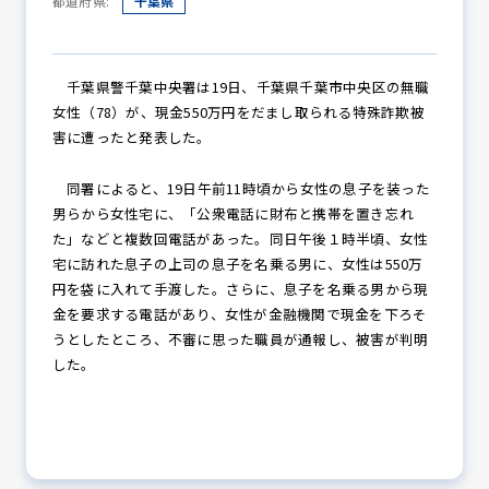
都道府県:
千葉県
防犯パトロール
千葉県警千葉中央署は19日、千葉県千葉市中央区の無職
女性（78）が、現金550万円をだまし取られる特殊詐欺被
害に遭ったと発表した。
防犯セミナー
同署によると、19日午前11時頃から女性の息子を装った
男らから女性宅に、「公衆電話に財布と携帯を置き忘れ
た」などと複数回電話があった。同日午後１時半頃、女性
宅に訪れた息子の上司の息子を名乗る男に、女性は550万
防犯対策情報
円を袋に入れて手渡した。さらに、息子を名乗る男から現
金を要求する電話があり、女性が金融機関で現金を下ろそ
うとしたところ、不審に思った職員が通報し、被害が判明
防犯協力会について
した。