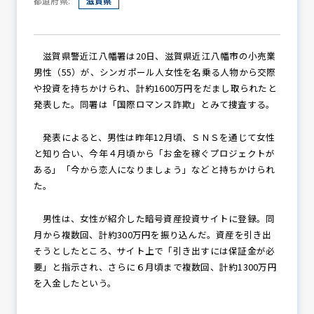
都道府県:
滋賀県
防犯パトロール
滋賀県警近江八幡署は20日、滋賀県近江八幡市の小売業
男性（55）が、シンガポール人女性を名乗る人物から交際
や投資を持ちかけられ、計約1600万円をだまし取られたと
発表した。同署は「国際ロマンス詐欺」とみて捜査する。
防犯セミナー
発表によると、男性は昨年12月頃、ＳＮＳを通じて女性
と知り合い、今年４月頃から「お金を稼ぐプロジェクトが
ある」「今から恋人になりましょう」などと持ちかけられ
防犯対策情報
た。
男性は、女性が紹介した暗号資産投資サイトに登録。同
防犯協力会について
月から複数回、計約300万円を振り込んだ。資産を引き出
そうとしたところ、サイト上で「引き出すには保証金が必
要」と指示され、さらに６月頃まで複数回、計約1300万円
を入金したという。