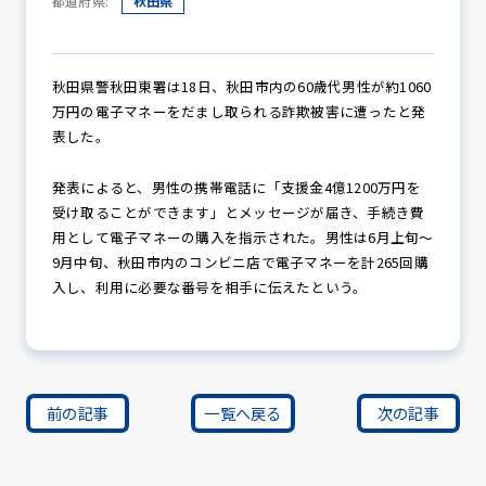
都道府県:
秋田県
防犯パトロール
秋田県警秋田東署は18日、秋田市内の60歳代男性が約1060
万円の電子マネーをだまし取られる詐欺被害に遭ったと発
表した。
防犯セミナー
発表によると、男性の携帯電話に「支援金4億1200万円を
受け取ることができます」とメッセージが届き、手続き費
用として電子マネーの購入を指示された。男性は6月上旬～
9月中旬、秋田市内のコンビニ店で電子マネーを計265回購
防犯対策情報
入し、利用に必要な番号を相手に伝えたという。
防犯協力会について
前の記事
一覧へ戻る
次の記事