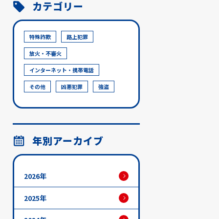
カテゴリー
特殊詐欺
路上犯罪
放火・不審火
インターネット・携帯電話
その他
凶悪犯罪
強盗
年別アーカイブ
2026年
2025年