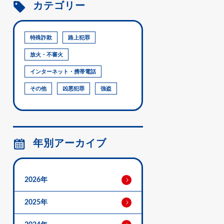
カテゴリー
特殊詐欺
路上犯罪
放火・不審火
インターネット・携帯電話
その他
凶悪犯罪
強盗
年別アーカイブ
2026年
2025年