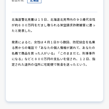
都道府県:
北海道
防犯パトロール
北海道警北見署は１５日、北海道北見市内の９０歳代女性
が約８００万円をだまし取られる架空請求詐欺被害に遭っ
たと発表した。
防犯セミナー
発表によると、女性は４月１日から数回、防犯協会を名乗
る男からの電話で「あなたの個人情報が漏れて、あなたの
名義で商品を買った人がいる」「このままだと、刑事事件
になる」などと８００万円の支払いを促され、１２日、指
防犯対策情報
定された道外の住所に宅配便で現金を送ったという。
防犯協力会について