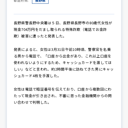
都道府県:
長野県
防犯パトロール
長野県警長野中央署は５日、長野県長野市の80歳代女性が
現金704万円をだまし取られる特殊詐欺（電話でお金詐
欺）被害に遭ったと発表した。
防犯セミナー
発表によると、女性は3月31日午前10時頃、警察官を名乗
る男から電話で、「口座から出金があり、これ以上口座を
使われないようにするため、キャッシュカードを渡してほ
しい」などと言われ、約2時間半後に訪ねてきた男にキャッ
防犯対策情報
シュカード4枚を手渡した。
女性は電話で暗証番号を伝えており、口座から複数回にわ
防犯協力会について
たって現金が引き出され、不審に思った金融機関からの問
い合わせで判明した。