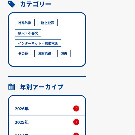
カテゴリー
特殊詐欺
路上犯罪
放火・不審火
インターネット・携帯電話
その他
凶悪犯罪
強盗
年別アーカイブ
2026年
2025年