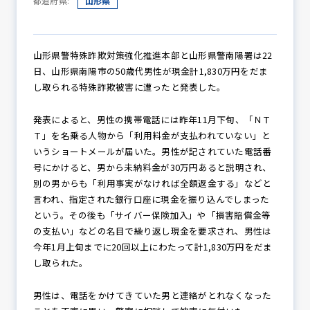
都道府県:
山形県
防犯パトロール
山形県警特殊詐欺対策強化推進本部と山形県警南陽署は22
日、山形県南陽市の50歳代男性が現金計1,830万円をだま
し取られる特殊詐欺被害に遭ったと発表した。
防犯セミナー
発表によると、男性の携帯電話には昨年11月下旬、「ＮＴ
Ｔ」を名乗る人物から「利用料金が支払われていない」と
いうショートメールが届いた。男性が記されていた電話番
号にかけると、男から未納料金が30万円あると説明され、
防犯対策情報
別の男からも「利用事実がなければ全額返金する」などと
言われ、指定された銀行口座に現金を振り込んでしまった
という。その後も「サイバー保険加入」や「損害賠償金等
防犯協力会について
の支払い」などの名目で繰り返し現金を要求され、男性は
今年1月上旬までに20回以上にわたって計1,830万円をだま
し取られた。
男性は、電話をかけてきていた男と連絡がとれなくなった