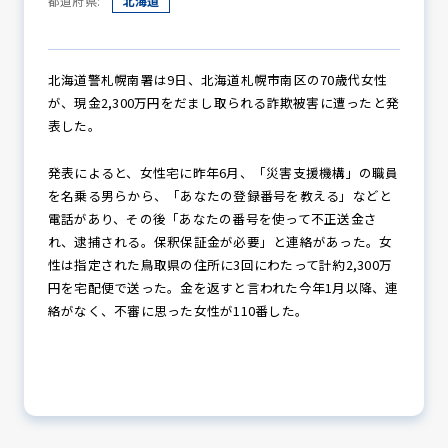
都道府県:
北海道
防犯パトロール
北海道警札幌南署は9日、北海道札幌市南区の70歳代女性
が、現金2,300万円をだまし取られる詐欺被害に遭ったと発
表した。
防犯セミナー
発表によると、女性宅に昨年6月、「災害支援機構」の職員
を名乗る男らから、「あなたの登録番号を教える」などと
電話があり、その後「あなたの番号を使って不正送金さ
れ、逮捕される。保釈保証金が必要」と連絡があった。女
防犯対策情報
性は指定された鳥取県の住所に3回にわたって計約2,300万
円を宅配便で送った。金を返すと言われた今年1月以降、連
絡がなく、不審に思った女性が110番した。
防犯協力会について