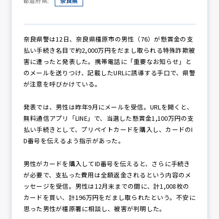
都道府県:
奈良県
防犯パトロール
奈良県警は12日、奈良県橿原市の男性（76）が懸賞金の支
払い手続き名目で約2,000万円をだまし取られる特殊詐欺被
害に遭ったと発表した。携帯電話に「重要なお知らせ」と
のメールを送りつけ、記載したURLに誘導する手口で、県警
防犯セミナー
が注意を呼びかけている。
発表では、男性は昨年9月にメールを受信。URLを開くと、
無料通信アプリ「LINE」で、当選した懸賞金1,100万円の支
防犯対策情報
払い手続きとして、プリペイトカードを購入し、カードのI
D番号を伝えるよう指示があった。
防犯協力会について
男性がカードを購入してID番号を伝えると、さらに手続き
が必要で、支払った費用は全額返金されるという内容のメ
ッセージを受信。男性は12月末までの間に、計1,008枚の
カードを買い、計196万円をだまし取られたという。不安に
思った男性が橿原署に相談し、被害が判明した。