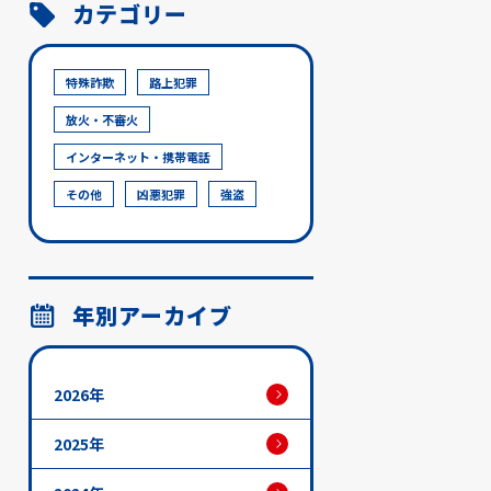
カテゴリー
特殊詐欺
路上犯罪
放火・不審火
インターネット・携帯電話
その他
凶悪犯罪
強盗
年別アーカイブ
2026年
2025年