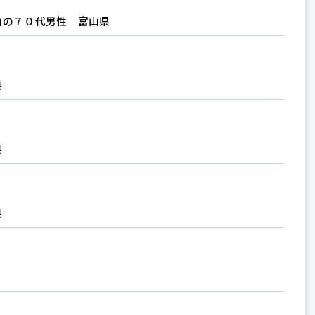
山の７０代男性 富山県
県
県
県