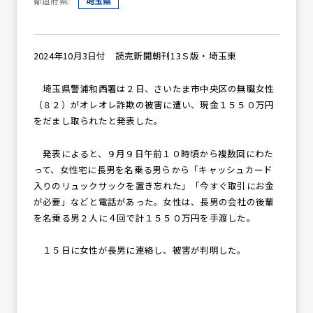
都道府県:
埼玉県
防犯パトロール
2024年10月3日付 読売新聞朝刊13Ｓ版・埼玉東
埼玉県警浦和西署は２日、さいたま市中央区の無職女性
（８２）がオレオレ詐欺の被害に遭い、現金１５５０万円
防犯セミナー
をだまし取られたと発表した。
発表によると、９月９日午前１０時頃から複数回にわた
って、女性宅に長男を名乗る男らから「キャッシュカード
防犯対策情報
入りのリュックサックを置き忘れた」「今すぐ取引にお金
が必要」などと電話があった。女性は、長男の会社の後輩
を名乗る男２人に４回で計１５５０万円を手渡した。
防犯協力会について
１５日に女性が長男に連絡し、被害が判明した。