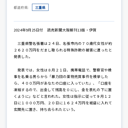
都道府県:
三重県
防犯パトロール
2024年9月25日付 読売新聞大阪朝刊13版・伊賀
三重県警名張署は２４日、名張市内の７０歳代女性が約
防犯セミナー
２６２０万円をだまし取られる特殊詐欺の被害に遭ったと
発表した。
防犯対策情報
発表では、女性は８月２１日、携帯電話で、警察官や検
事を名乗る男らから「暴力団の薬物売買事件を検挙した
ら、４００万円があなたの口座に入っていた」、「口座を
凍結するので、出金して残高を０にし、金を表札の下に置
防犯協力会について
くように」などと言われた。女性は指示に従って９月１２
日に１０００万円、２０日に１６２４万円を紙袋に入れて
玄関先に置き、持ち去られたという。