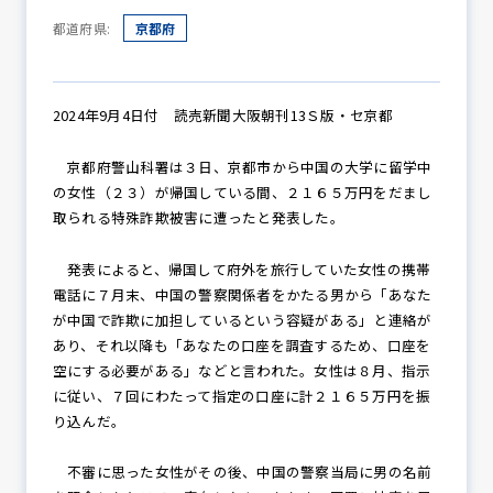
都道府県:
京都府
防犯パトロール
2024年9月4日付 読売新聞大阪朝刊13Ｓ版・セ京都
京都府警山科署は３日、京都市から中国の大学に留学中
防犯セミナー
の女性（２３）が帰国している間、２１６５万円をだまし
取られる特殊詐欺被害に遭ったと発表した。
防犯対策情報
発表によると、帰国して府外を旅行していた女性の携帯
電話に７月末、中国の警察関係者をかたる男から「あなた
が中国で詐欺に加担しているという容疑がある」と連絡が
あり、それ以降も「あなたの口座を調査するため、口座を
防犯協力会について
空にする必要がある」などと言われた。女性は８月、指示
に従い、７回にわたって指定の口座に計２１６５万円を振
り込んだ。
不審に思った女性がその後、中国の警察当局に男の名前