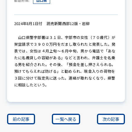
都道府県:
山口県
防犯パトロール
2024年8月1日付 読売新聞西部12版・岩柳
山口県警宇部署は３１日、宇部市の女性（７０歳代）が
架空請求で３９００万円をだまし取られたと発表した。発
防犯セミナー
表では、女性は４月上旬～６月中旬、男から電話で「あな
たに名義貸しの容疑がある」などと言われ、弁護士を名乗
る男を紹介された。その後、「預金を差し押さえられる。
預けてもらえれば防げる」と勧められ、現金入りの荷物を
防犯対策情報
３回に分けて指定先に送った。連絡が取れなくなり、県警
に相談したという。
防犯協力会について
前の記事
一覧へ戻る
次の記事