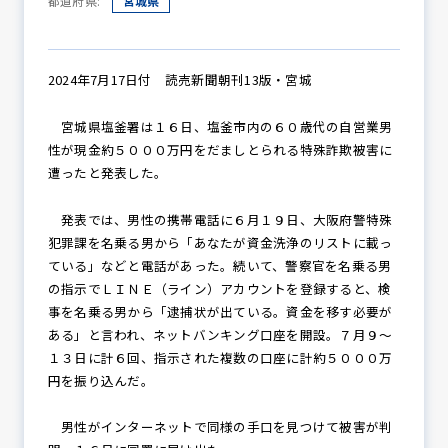
都道府県:
宮城県
防犯パトロール
2024年7月17日付 読売新聞朝刊13版・宮城
宮城県塩釜署は１６日、塩釜市内の６０歳代の自営業男
性が現金約５０００万円をだましとられる特殊詐欺被害に
防犯セミナー
遭ったと発表した。
発表では、男性の携帯電話に６月１９日、大阪府警特殊
犯罪課を名乗る男から「あなたが資金洗浄のリストに載っ
防犯対策情報
ている」などと電話があった。続いて、警察官を名乗る男
の指示でＬＩＮＥ（ライン）アカウントを登録すると、検
事を名乗る男から「逮捕状が出ている。資金を移す必要が
防犯協力会について
ある」と言われ、ネットバンキング口座を開設。７月９～
１３日に計６回、指示された複数の口座に計約５０００万
円を振り込んだ。
男性がインターネットで同様の手口を見つけて被害が判