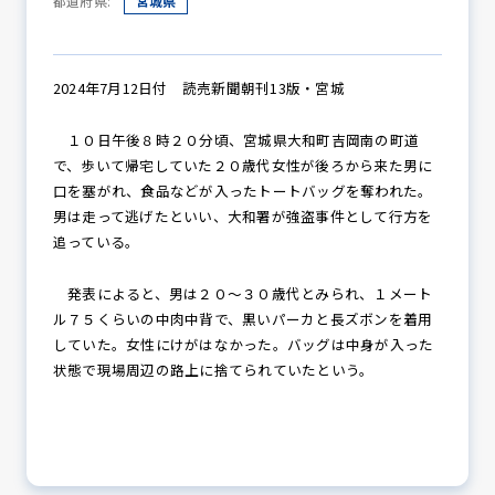
都道府県:
宮城県
防犯パトロール
2024年7月12日付 読売新聞朝刊13版・宮城
１０日午後８時２０分頃、宮城県大和町吉岡南の町道
で、歩いて帰宅していた２０歳代女性が後ろから来た男に
防犯セミナー
口を塞がれ、食品などが入ったトートバッグを奪われた。
男は走って逃げたといい、大和署が強盗事件として行方を
追っている。
防犯対策情報
発表によると、男は２０～３０歳代とみられ、１メート
ル７５くらいの中肉中背で、黒いパーカと長ズボンを着用
していた。女性にけがはなかった。バッグは中身が入った
防犯協力会について
状態で現場周辺の路上に捨てられていたという。