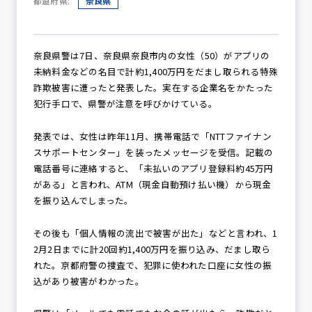
都道府県:
奈良県
防犯パトロール
奈良県警は7日、奈良県奈良市内の女性（50）がアプリの
未納料金などの名目で計約1,400万円をだまし取られる特殊
詐欺被害に遭ったと発表した。実在する企業名をかたった
犯行手口で、県警が注意を呼びかけている。
防犯セミナー
発表では、女性は昨年11月、携帯電話で「NTTファイナン
スサポートセンター」を装ったメッセージを受信。記載の
電話番号に連絡すると、「未払いのアプリ登録料約45万円
防犯対策情報
がある」と言われ、ATM（現金自動預け払い機）から現金
を振り込んでしまった。
防犯協力会について
その後も「個人情報の流出で被害が出た」などと言われ、1
2月2日までに計20回約1,400万円を振り込み、だまし取ら
れた。京都府警の捜査で、犯罪に使われた口座に女性の振
込があり被害がわかった。