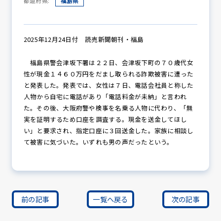
都道府県:
福島県
防犯パトロール
2025年12月24日付 読売新聞朝刊・福島
福島県警会津坂下署は２２日、会津坂下町の７０歳代女
性が現金１４６０万円をだまし取られる詐欺被害に遭った
防犯セミナー
と発表した。発表では、女性は７日、電話会社員と称した
人物から自宅に電話があり「電話料金が未納」と言われ
た。その後、大阪府警や検事を名乗る人物に代わり、「無
実を証明するため口座を調査する。現金を送金してほし
防犯対策情報
い」と要求され、指定口座に３回送金した。家族に相談し
て被害に気づいた。いずれも男の声だったという。
防犯協力会について
前の記事
一覧へ戻る
次の記事