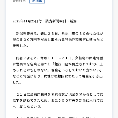
都道府県:
新潟県
防犯パトロール
2025年11月25日付 読売新聞朝刊・新潟
新潟県警糸魚川署は２３日、糸魚川市の８０歳代女性が
現金５００万円をだまし取られる特殊詐欺被害に遭ったと
防犯セミナー
発表した。
同署によると、今月１１日～２１日、女性宅の固定電話
に警察官を名乗る男から「銀行口座が偽造されており、止
防犯対策情報
められるかもしれない。現金を下ろしておいた方がいい」
などと電話があり、女性は複数回にわたって現金を引き出
した。
防犯協力会について
２１日に金融庁職員を名乗る女が現金を預かるとして女
性宅を訪ねてきたため、現金５００万円を封筒に入れて女
へ手渡したという。