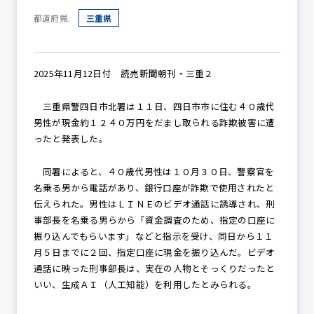
都道府県:
三重県
防犯パトロール
2025年11月12日付 読売新聞朝刊・三重２
三重県警四日市北署は１１日、四日市市に住む４０歳代
防犯セミナー
男性が現金約１２４０万円をだまし取られる詐欺被害に遭
ったと発表した。
防犯対策情報
同署によると、４０歳代男性は１０月３０日、警察官を
名乗る男から電話があり、銀行口座が詐欺で使用されたと
伝えられた。男性はＬＩＮＥのビデオ通話に誘導され、刑
事部長を名乗る男らから「資金調査のため、指定の口座に
防犯協力会について
振り込んでもらいます」などと指示を受け、同日から１１
月５日までに２回、指定口座に現金を振り込んだ。ビデオ
通話に映った刑事部長は、実在の人物とそっくりだったと
いい、生成ＡＩ（人工知能）を利用したとみられる。